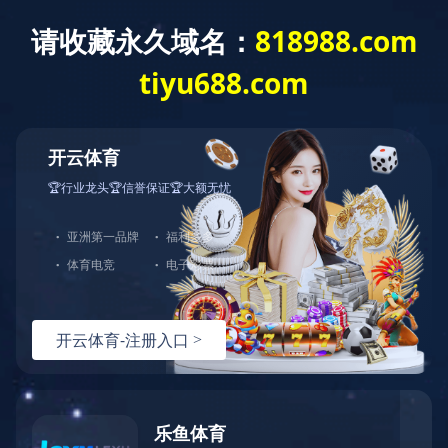
取消
取消
首页
历史记录
清空记录
分享到
产品中心
新浪微博
微信
案例展示
激光打标系列
百度贴吧
服务支持
激光切割系列
行业解决方案
光纤激光打标机
豆瓣
案例展示
QQ好友
Products center
关于创恒
激光焊接系列
客户案例
紫外线激光打标机
精密激光切割机
汽车行业激光智能解决方案
行业解决方案
客户案例
新闻中心
激光智能生产线
创客说
走进创恒
CO2激光打标机
大幅激光切割机
新利·体育(中国)官方网站CX-CE-1500手持焊接机_激
轨道交通行业激光智能加工解决方案
创客说
登录入口
激光清洗系列
科技创恒
公司新闻
在线飞行激光打标机
管材激光切割机
新利·体育(中国)官方网站机械手臂激光焊接机
新能源电机定子铁芯激光焊接产线
水泵风机行业
激光加工服务
加入创恒
展会活动
CX-3D系列激光打标机
电机定转子铁芯单工位激光焊接机
新能源电机转子铁芯自动检测压铆产线
新利·体育(中国)官方网站清洗机
眼镜行业