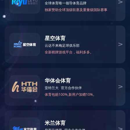
新利·体育(中国)官方网站工博会展位热闹依
行业动态
EM-Smart 系列
新利·体育(中国)官方网站双头双工位铁芯激光焊接机
电机定转子铁芯快速打样加工服务
水暖洁具行业
旧，速来打卡领福利
展会活动
新能源电机定转子铁芯激光焊接机
厨具五金行业
新利·体育(中国)官方网站阀芯焊接工作站
包装赋码及标机
展会邀约 | 新利·体育(中国)官方网站诚
新能源汽车零配件激光焊接机
礼品定制
邀您参加2025中国国际工业博览会
2025-09-20
家电行业
本届工博会将在（上海）国家会展中心举
办，新利·体育(中国)官方网站展位位于2.1 号
馆 B109，展位设计兼具科技感与专业性，便
模具制造行业中激光加工设备解决方案
展会活动
于您参观交流，沉浸式感受激光技术魅力。
低压电气行业
展台有礼 | 新利·体育(中国)官方网站诚
邀您共聚上海线圈展
2025-06-17